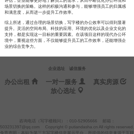
评估，企业能够更好地了解员工的需求，从而不断优化办公环境和
场景切换的策略。这样的积极沟通和参与，能够增强员工的归属感
和满意度，从而进一步提升工作效率。
综上所述，通过合理的场景切换，写字楼的办公效率可以得到显著
提升。灵活的空间布局、科技的应用、环境的优化以及企业文化的
支持，都是实现这一目标的重要因素。在该项目这样的现代办公环
境中，重视这些方面，不仅能够提升员工的工作效率，还能增强企
业的综合竞争力。
企业选址
诚信服务
办公出租
一对一服务
真实房源
放心选址
咨询电话（写字楼顾问）：010-52905666
邮箱：
503231397@qq.com
Copyright © putiandasha.cn All rights reserved.
免责声明：本站为第三方写字楼信息展示平台，所提供的信息来源于互联