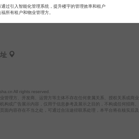
有通过引入智能化管理系统，提升楼宇的管理效率和租户
造福所有租户和物业管理方。
选址
ha.cn All rights reserved.
业管理方、开发商、运营方等主体不存在任何隶属关系、授权关系或商业
机构或广告展示内容，仅用于信息参考及展示之目的，不构成任何招商、
页面内容存在不当之处，可通过合法途径联系处理，本平台将在核实后及