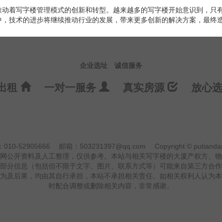
推动着写字楼管理模式的创新和转型。越来越多的写字楼开始意识到，只
中，技术的进步将继续推动行业的发展，带来更多创新的解决方案，最终
企业选址
诚信服务
出租
一对一服务
真实房源
放心
0-52905666
邮箱：503231397@qq.com
Copyright © putiandas
网公开资料及人工整理，仅供参考。本站与相关写字楼的大厦产权方、物
部分信息（包括但不限于文字、图片、联系方式等）可能来自第三方合作
为及后果，均由其自行承担，本站不承担相关责任。如相关权利人认为本
时配合调整或删除相关内容，非常感谢。